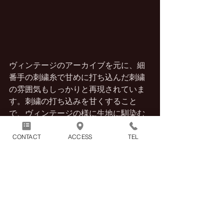
ヴィンテージのアーカイブを元に、細
番手の刺繍糸で甘めに打ち込んだ刺繍
の雰囲気もしっかりと再現されていま
す。刺繍の打ち込みを甘くすること
で、ヴィンテージの様に生地に馴染む
柔らかな刺繍となります。打ち込みが
CONTACT
ACCESS
TEL
強く下地の芯の硬さが残る様な刺繍で
は、その部分が生地に馴染まないた
め、雰囲気だけではなく着心地や生地
の耐久性にまで影響を与えてしまいま
す。その様な点でも、この甘い打ち込
みの柔らかな刺繍にはブランドの拘り
が強く感じられます。