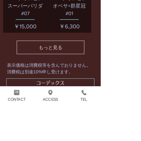
スーパーバリダ
オベサ×群星冠
#07
#01
価格
価格
￥15,000
￥6,300
もっと見る
表示価格は消費税等を含んでおりません。
消費税は別途10%申し受けます。
コーデックス
CONTACT
ACCESS
TEL
サボテン
アガベ
ユーフォルビア