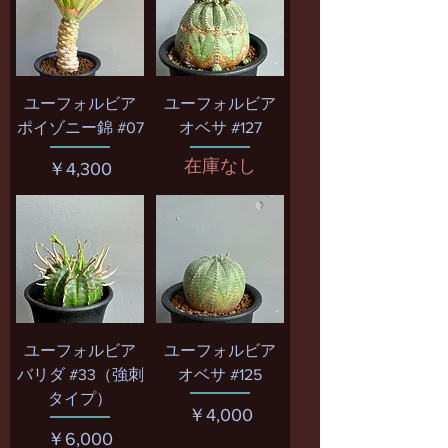
ユーフォルビア
ユーフォルビア
ポイゾニー錦 #07
オベサ #127
在庫なし
価格
￥4,300
ユーフォルビア
ユーフォルビア
バリダ #33（強刺
オベサ #125
タイプ）
価格
￥4,000
価格
￥6,000