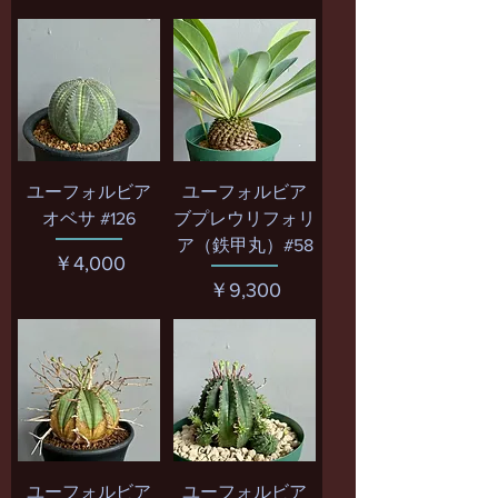
ユーフォルビア
ユーフォルビア
オベサ #126
ブプレウリフォリ
ア（鉄甲丸）#58
価格
￥4,000
価格
￥9,300
ユーフォルビア
ユーフォルビア