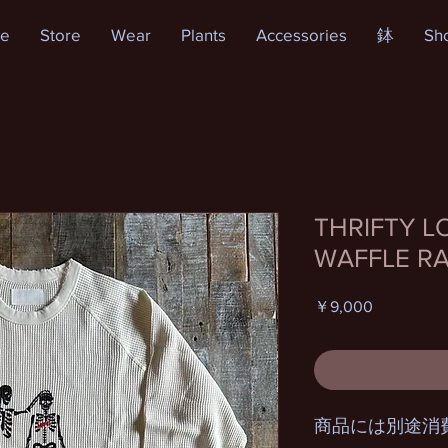
e
Store
Wear
Plants
Accessories
鉢
Sh
THRIFTY L
WAFFLE RA
価
￥9,000
格
商品には別途消