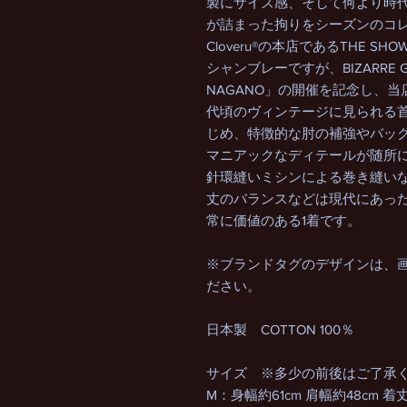
製にサイズ感、そして何より時
が詰まった拘りをシーズンのコ
Cloveru®の本店であるTHE S
シャンブレーですが、BIZARRE G
NAGANO」の開催を記念し、当
代頃のヴィンテージに見られる
じめ、特徴的な肘の補強やバッ
マニアックなディテールが随所
針環縫いミシンによる巻き縫い
丈のバランスなどは現代にあっ
常に価値のある1着です。
※ブランドタグのデザインは、
ださい。
日本製 COTTON 100％
サイズ ※多少の前後はご了承
M：身幅約61cm 肩幅約48cm 着丈