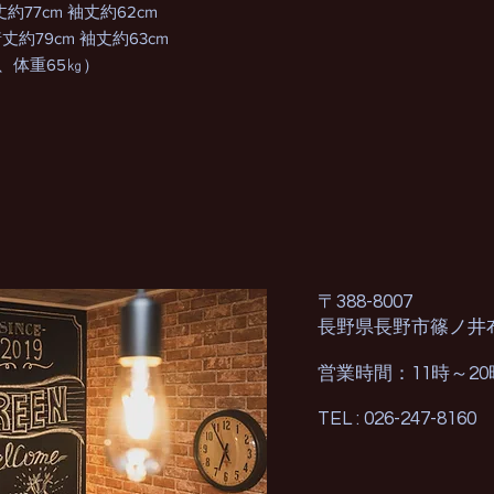
丈約77cm 袖丈約62cm
着丈約79cm 袖丈約63cm
m、体重65㎏）
〒388-8007
長野県長野市篠ノ井
営業時間：11時～2
TEL : 026-247-8160