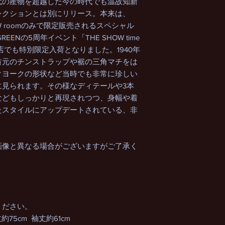
代の産物を超越した今の時代でも温故知新
レクションとは別にリリース。本来は、
HOW roomのみで限定販売されるスペシャル
REENの5周年イベント「THE SHOW time
店でも特別限定入荷となりました。1940年
首元のチンストラップや裾の三角マチをは
クヨークの形状など当時でも非常に珍しい
に見られます。その様なディテールや3本
などもしっかりと再現されつつ、身幅や着
たスタイルにアップデートされている、非
画像と異なる場合がございますがご了承く
ください。
約75cm 袖丈約61cm