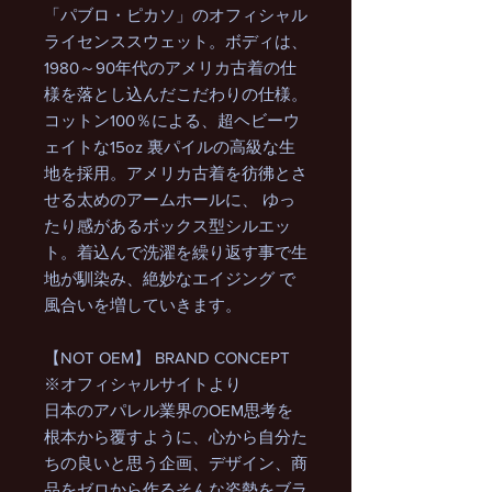
「パブロ・ピカソ」のオフィシャル
ライセンススウェット。ボディは、
1980～90年代のアメリカ古着の仕
様を落とし込んだこだわりの仕様。
コットン100％による、超ヘビーウ
ェイトな15oz 裏パイルの高級な生
地を採用。アメリカ古着を彷彿とさ
せる太めのアームホールに、 ゆっ
たり感があるボックス型シルエッ
ト。着込んで洗濯を繰り返す事で生
地が馴染み、絶妙なエイジング で
風合いを増していきます。
【NOT OEM】 BRAND CONCEPT
※オフィシャルサイトより
日本のアパレル業界のOEM思考を
根本から覆すように、心から自分た
ちの良いと思う企画、デザイン、商
品をゼロから作るそんな姿勢をブラ