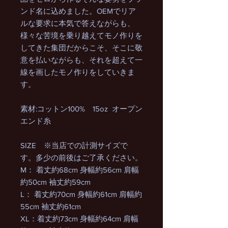
ンド名に込めました。OEMでリア
ルな要求に本気で答えながらも、
様々な苦境を乗り越えてモノ作りを
してきた集団だからこそ、そこに敬
意を払いながらも、それを超えて一
線を画したモノ作りをしていきま
す。
素材:コットン100% 15oz オープン
エンド糸
SIZE ※当店での計測サイズで
す。多少の前後はご了承ください。
M： 着丈約68cm 身幅約56cm 肩幅
約50cm 袖丈約59cm
L： 着丈約70cm 身幅約61cm 肩幅約
55cm 袖丈約61cm
XL：着丈約73cm 身幅約64cm 肩幅