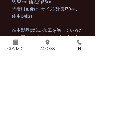
約58cm 袖丈約63cm
※着用画像はLサイズ(身長170㎝、
体重64㎏）
※本製品は洗い加工を施しているた
め、同サイズでもサイズに差が生じ
る場合がございます。ご了承くださ
CONTACT
ACCESS
TEL
い。
※実際の商品と画像では、プリント
カラーの見え方に多少の差がござい
ます。
商品には別途消費税が加算され
ます。
1回のお買い物につき別途配送