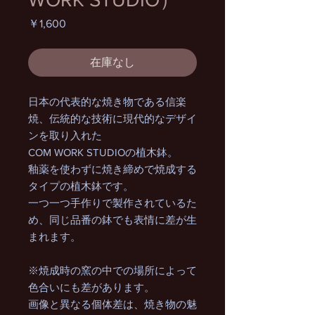
価
￥1,600
格
在庫なし
日本の代表的な焼き物である信楽
焼、伝統的な技術に現代的なデザイ
ンを取り入れた
COM WORK STUDIOの植木鉢。
釉薬を使わずに焼き締めで焼成する
タイプの植木鉢です。
一つ一つ手作りで製作されているた
め、同じ品番の鉢でも表情に差が生
まれます。
※焼成時の窯の中での場所によって
色合いにも差があります。
画像と異なる個体差は、焼き物の魅