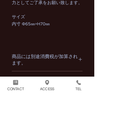
力としてご了承をお願い致します。
サイズ
内寸 Φ65㎜×H70㎜
商品には別途消費税が加算され
ます。
1回のお買い物につき別途配送
料1100円（税込）がかかりま
CONTACT
ACCESS
TEL
す。
※2点以上の商品をまとめてご購入頂
いた場合の配送料も1100円（税込）と
なります。