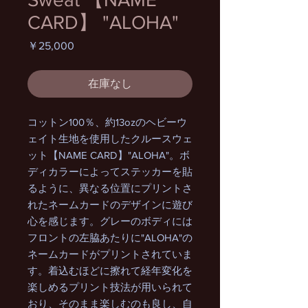
CARD】 "ALOHA"
価
￥25,000
格
在庫なし
コットン100％、約13ozのヘビーウ
ェイト生地を使用したクルースウェ
ット【NAME CARD】"ALOHA"。ボ
ディカラーによってステッカーを貼
るように、異なる位置にプリントさ
れたネームカードのデザインに遊び
心を感じます。グレーのボディには
フロントの左脇あたりに"ALOHA"の
ネームカードがプリントされていま
す。着込むほどに擦れて経年変化を
楽しめるプリント技法が用いられて
おり、そのまま楽しむのも良し、自