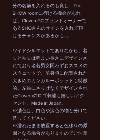
分の名前を入れるのも良し、The
SHOW roomに行ける機会があれ
ば、Cloveru®のブランドオーナーで
あるSHOさんのサインを入れて頂
けるチャンスがあるかも...。
ワイドシルエットでありながら、着
丈と袖丈は程よい長さにデザインさ
れており老若男女問わずおススメの
スウェットで、前身頃に配置された
大きめのカンガルーポケットも特徴
的。左袖にさりげなくデザインされ
たCloveruのロゴ刺繍も嬉しいアク
セント。Made in Japan。
※濃色は、白色や淡色の物と分けて
洗ってください。
※濡れたまま放置すると色移りの原
因となる場合がありますのでご注意