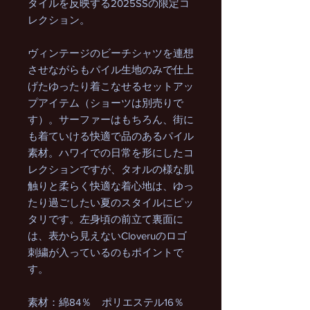
タイルを反映する2025SSの限定コ
レクション。
ヴィンテージのビーチシャツを連想
させながらもパイル生地のみで仕上
げたゆったり着こなせるセットアッ
プアイテム（ショーツは別売りで
す）。サーファーはもちろん、街に
も着ていける快適で品のあるパイル
素材。ハワイでの日常を形にしたコ
レクションですが、タオルの様な肌
触りと柔らく快適な着心地は、ゆっ
たり過ごしたい夏のスタイルにピッ
タリです。左身頃の前立て裏面に
は、表から見えないCloveruのロゴ
刺繍が入っているのもポイントで
す。
素材：綿84％ ポリエステル16％