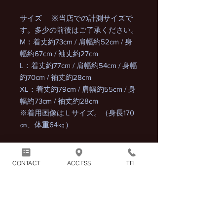
サイズ ※当店での計測サイズで
す。多少の前後はご了承ください。
M：着丈約73cm / 肩幅約52cm / 身
幅約67cm / 袖丈約27cm
L：着丈約77cm / 肩幅約54cm / 身幅
約70cm / 袖丈約28cm
XL：着丈約79cm / 肩幅約55cm / 身
幅約73cm / 袖丈約28cm
※着用画像はＬサイズ。（身長170
㎝、体重64㎏）
CONTACT
ACCESS
TEL
商品には別途消費税が加算され
ます。