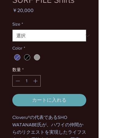
価
￥20,000
格
Size
*
Color
*
数量
*
カートに入れる
Cloveru®の代表であるSHO
WATANABE氏が、ハワイの仲間か
らのリクエストを実現したライフス