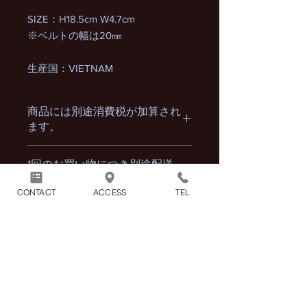
SIZE：H18.5cm W4.7cm
※ベルトの幅は20㎜
生産国：VIETNAM
商品には別途消費税が加算され
ます。
1回のお買い物につき別途配送
料1100円（税込）がかかりま
CONTACT
ACCESS
TEL
す。
※2点以上の商品をまとめてご購入頂
いた場合の配送料も1100円（税込）と
なります。