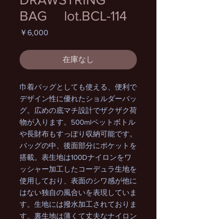
BAG lot.BCL-114
価
￥6,000
格
在庫なし
巾着バッグとしても使える、便利で
デザイン性に優れたショルダーバッ
グ。広めの底マチ設計でザクザク荷
物が入ります。500mlペットボトル
や長財布もすっぽり収納可能です。
バッグの中、後面部分にポケットを
搭載。表生地は100Dナイロンをワ
ッシャー加工したコーデュラ生地を
使用しており、表面のシワ感が他に
はない独自の風合いを表現していま
す。生地には撥水加工されておりま
す。裏生地は薄くて丈夫なナイロン