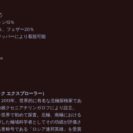
応
ン13％
％、フェザー20％
ジッパーにより着脱可能
㎝
ティック エクスプローラー）
2013年、世界的に有名な北極探検家であ
の娘クセニアチリンガロフにより設立。
を世界で初めて探査。北極、南極における
導した極域科学者としてその功績が評価さ
名誉称号である「ロシア連邦英雄」を受賞