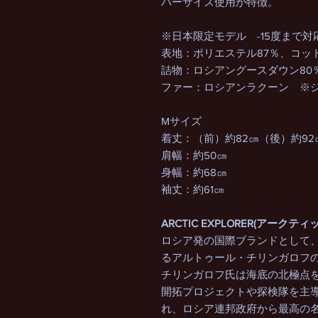
バーサイズ使用が特徴。
※日本限定モデル -15度まで対
表地：ポリエステル87％、コット
詰物：ロシアングースダウン80
ファー：ロシアンラクーン ※
Mサイズ
着丈：（前）約82㎝（後）約92
肩幅：約50㎝
身幅：約68㎝
袖丈：約61㎝
ARCTIC EXPLORER(アーク
ロシア発の国際ブランドとして、
るアルトゥール・チリンガロフ
チリンガロフ氏は海底の北極点
開拓プロジェクトや探検隊を主
れ、ロシア連邦政府から最高の