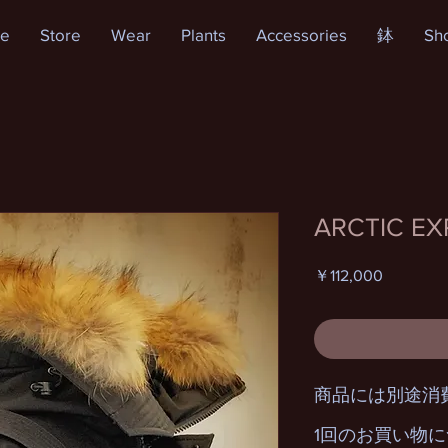
e
Store
Wear
Plants
Accessories
鉢
Sh
ARCTIC E
価
￥112,000
格
商品には別途消
1回のお買い物に