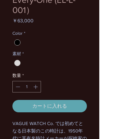
001）
価
￥63,000
格
Color
*
素材
*
数量
*
カートに入れる
VAGUE WATCH Co. では初めてと
なる日本製のこの時計は、1950年
代に某有名時計メーカーが探検家の