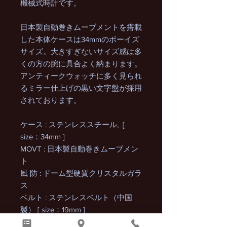
機械式時計です。
日本製自動巻きムーブメントを搭載
した本体ケースは34mmのボーイズ
サイズ。大きすぎないサイズ感は多
くの方の腕に具合よく納まります。
アンティークウォッチに多く見られ
るミラー仕上げの黒い文字盤が採用
されております。
ケース : ステンレススチール, [
size：34mm ]
MOVT : 日本製自動巻きムーブメン
ト
風 防 : ドーム型硬質クリスタルガラ
ス
ベルト : ステンレスベルト（中国
製） [ size：19mm ]
※長さを調節できるコマも付属しま