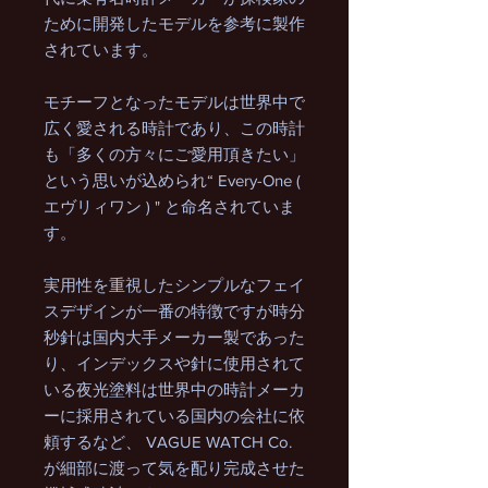
ために開発したモデルを参考に製作
されています。
モチーフとなったモデルは世界中で
広く愛される時計であり、この時計
も「多くの方々にご愛用頂きたい」
という思いが込められ“ Every-One (
エヴリィワン ) " と命名されていま
す。
実用性を重視したシンプルなフェイ
スデザインが一番の特徴ですが時分
秒針は国内大手メーカー製であった
り、インデックスや針に使用されて
いる夜光塗料は世界中の時計メーカ
ーに採用されている国内の会社に依
頼するなど、 VAGUE WATCH Co.
が細部に渡って気を配り完成させた