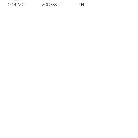
す。工具は付属していません。
CONTACT
ACCESS
TEL
防 水 : 50m 防水
生産国 : 日本
商品には別途消費税が加算され
ます。
1回のお買い物につき別途配送
料1100円（税込）がかかりま
す。
※2点以上の商品をまとめてご購入頂
いた場合の配送料も1100円（税込）と
なります。