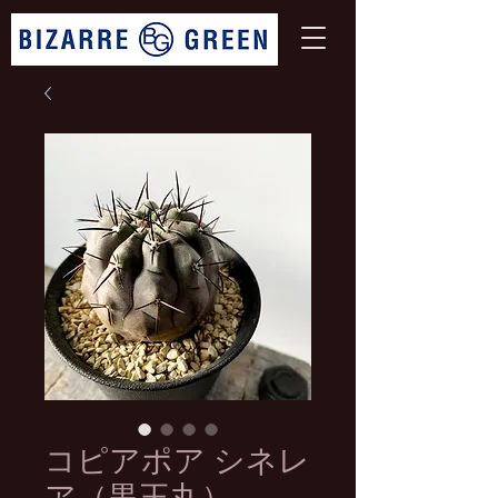
コピアポア シネレ
ア（黒王丸）