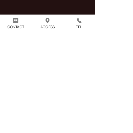
CONTACT
ACCESS
TEL
〒388-8007
879-1
長野県長野市篠ノ井布施高田
営業時間：11時～20時 定休日：火曜日
TEL :
026-247-8160