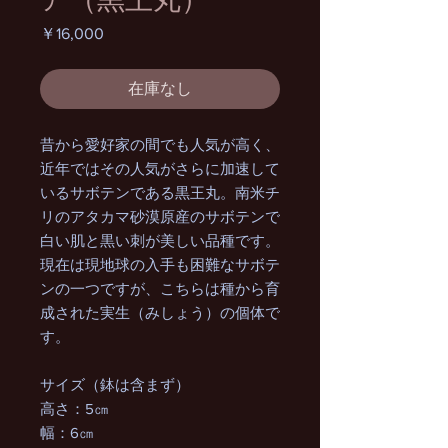
価
￥16,000
格
在庫なし
昔から愛好家の間でも人気が高く、
近年ではその人気がさらに加速して
いるサボテンである黒王丸。南米チ
リのアタカマ砂漠原産のサボテンで
白い肌と黒い刺が美しい品種です。
現在は現地球の入手も困難なサボテ
ンの一つですが、こちらは種から育
成された実生（みしょう）の個体で
す。
サイズ（鉢は含まず）
高さ：5㎝
幅：6㎝