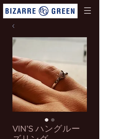
VIN’S ハングルー
ズリング