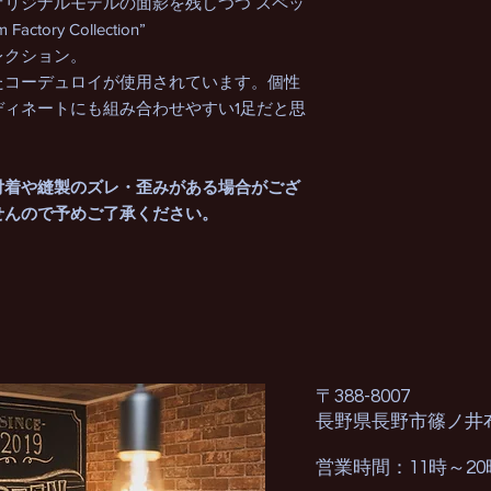
リジナルモデルの面影を残しつつ スペッ
ory Collection”
レクション。
たコーデュロイが使用されています。個性
ィネートにも組み合わせやすい1足だと思
付着や縫製のズレ・歪みがある場合がござ
せんので予めご了承ください。
〒388-8007
長野県長野市篠ノ井
営業時間：11時～2