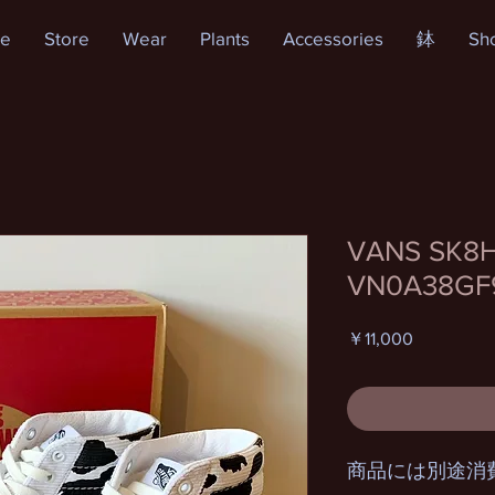
e
Store
Wear
Plants
Accessories
鉢
Sh
VANS SK8
VN0A38GF
価
￥11,000
格
商品には別途消