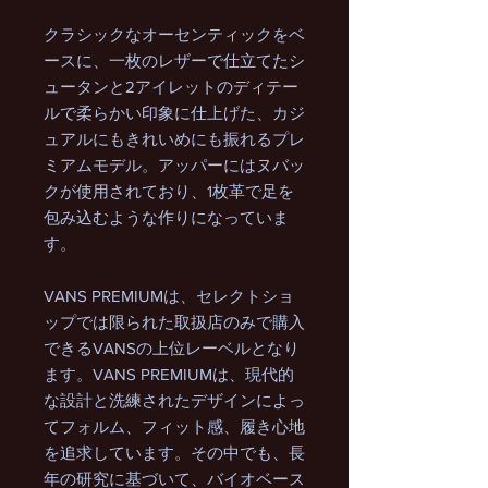
クラシックなオーセンティックをベ
ースに、一枚のレザーで仕立てたシ
ュータンと2アイレットのディテー
ルで柔らかい印象に仕上げた、カジ
ュアルにもきれいめにも振れるプレ
ミアムモデル。アッパーにはヌバッ
クが使用されており、1枚革で足を
包み込むような作りになっていま
す。
VANS PREMIUMは、セレクトショ
ップでは限られた取扱店のみで購入
できるVANSの上位レーベルとなり
ます。VANS PREMIUMは、現代的
な設計と洗練されたデザインによっ
てフォルム、フィット感、履き心地
を追求しています。その中でも、長
年の研究に基づいて、バイオベース