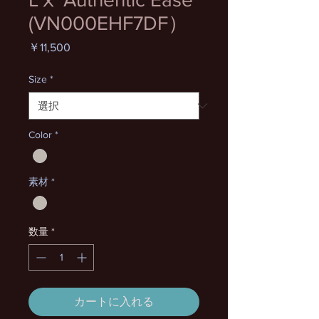
(VN000EHF7DF）
価
￥11,500
格
Size
*
Color
*
素材
*
数量
*
カートに入れる