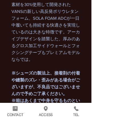
素材を30%使用して開発された
VANSの新しい高反発ポリウレタン
フォーム、SOLA FOAM ADCが一日
中履いても持続する快適さを実現し
ているのは大きな特徴です。アーカ
イブデザインを踏襲した、厚みのあ
るグロス加工サイドウォールとフォ
クシングテープもプレミアムモデル
ならでは。
※シューズの製法上、接着剤の付着
や縫製のズレ・歪みがある場合がご
ざいますが、不良品ではございませ
んので予めご了承ください。
※箱はあくまで中身を守るものとい
う位置付けですので、箱の傷や凹
み・汚れなどが生じる場合がござい
CONTACT
ACCESS
TEL
ます。ご了承ください。