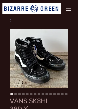
VANS SK8HI
38DⅩ