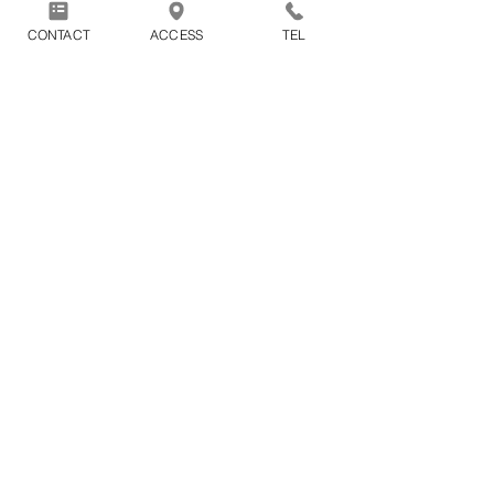
ます。
CONTACT
ACCESS
TEL
1回のお買い物につき別途配送
料1100円（税込）がかかりま
す。
※2点以上の商品をまとめてご購入頂
いた場合の配送料も1100円（税込）と
なります。
〒388-8007
879-1
長野県長野市篠ノ井布施高田