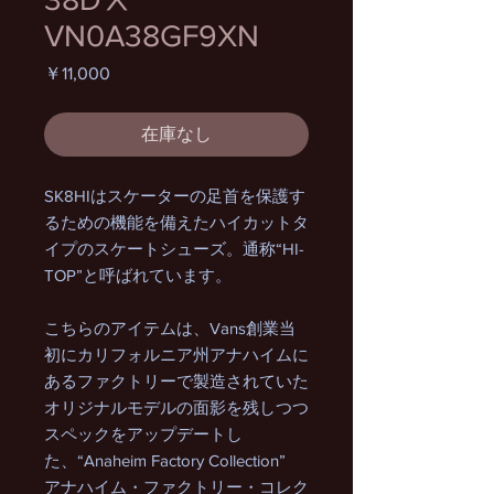
VN0A38GF9XN
価
￥11,000
格
在庫なし
SK8HIはスケーターの足首を保護す
るための機能を備えたハイカットタ
イプのスケートシューズ。通称“HI-
TOP”と呼ばれています。
こちらのアイテムは、Vans創業当
初にカリフォルニア州アナハイムに
あるファクトリーで製造されていた
オリジナルモデルの面影を残しつつ
スペックをアップデートし
た、“Anaheim Factory Collection”
アナハイム・ファクトリー・コレク