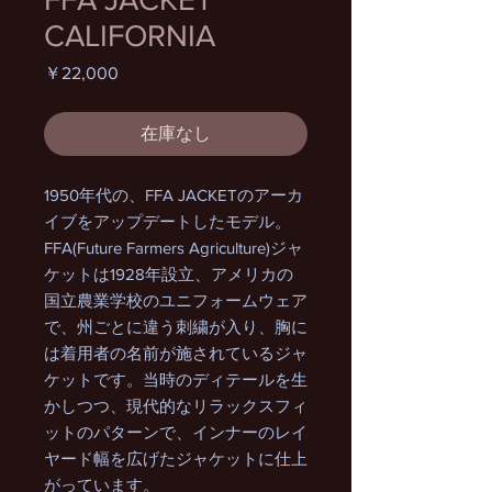
CALIFORNIA
価
￥22,000
格
在庫なし
1950年代の、FFA JACKETのアーカ
イブをアップデートしたモデル。
FFA(Future Farmers Agriculture)ジャ
ケットは1928年設立、アメリカの
国立農業学校のユニフォームウェア
で、州ごとに違う刺繍が入り、胸に
は着用者の名前が施されているジャ
ケットです。当時のディテールを生
かしつつ、現代的なリラックスフィ
ットのパターンで、インナーのレイ
ヤード幅を広げたジャケットに仕上
がっています。