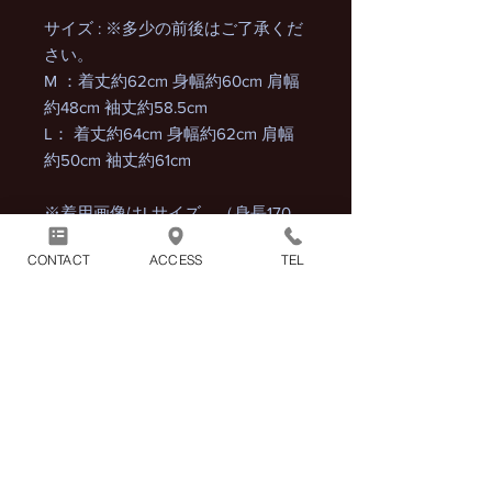
サイズ : ※多少の前後はご了承くだ
さい。
M ：着丈約62cm 身幅約60cm 肩幅
約48cm 袖丈約58.5cm
L： 着丈約64cm 身幅約62cm 肩幅
約50cm 袖丈約61cm
※着用画像はLサイズ。（身長170
㎝、体重64㎏）
CONTACT
ACCESS
TEL
商品には別途消費税が加算され
ます。
1回のお買い物につき別途配送
料1100円（税込）がかかりま
す。
※2点以上の商品をまとめてご購入頂