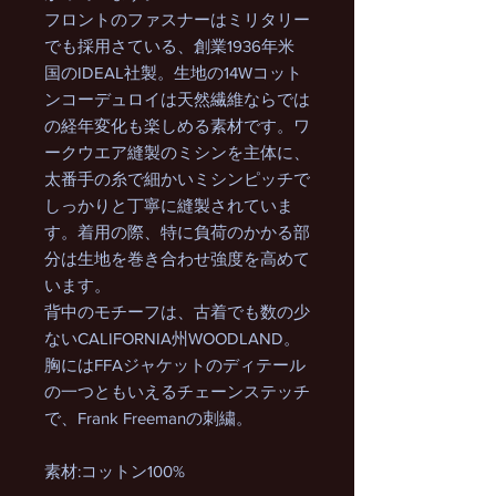
フロントのファスナーはミリタリー
でも採用さている、創業1936年米
国のIDEAL社製。生地の14Wコット
ンコーデュロイは天然繊維ならでは
の経年変化も楽しめる素材です。ワ
ークウエア縫製のミシンを主体に、
太番手の糸で細かいミシンピッチで
しっかりと丁寧に縫製されていま
す。着用の際、特に負荷のかかる部
分は生地を巻き合わせ強度を高めて
います。
背中のモチーフは、古着でも数の少
ないCALIFORNIA州WOODLAND。
胸にはFFAジャケットのディテール
の一つともいえるチェーンステッチ
で、Frank Freemanの刺繍。
素材:コットン100%