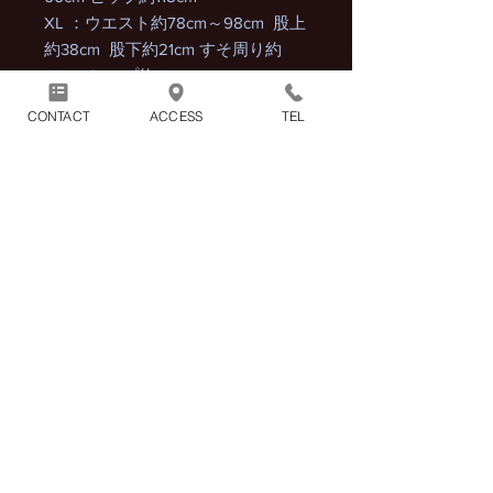
XL ：ウエスト約78cm～98cm 股上
約38cm 股下約21cm すそ周り約
68cm ヒップ約124cm
CONTACT
ACCESS
TEL
※着用画像はＬサイズ(身長170㎝、
体重65㎏）私の体型であれば、Mサ
イズでも十分に着用できる、ゆとり
のあるサイズ感です。
商品には別途消費税が加算され
ます。
1回のお買い物につき別途配送
料1100円（税込）がかかりま
す。
※2点以上の商品をまとめてご購入頂