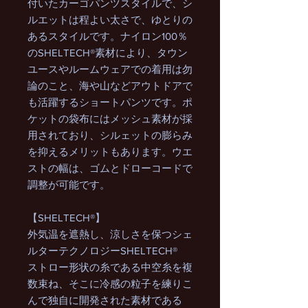
付いたカーゴパンツスタイルで、シ
ルエットは程よい太さで、ゆとりの
あるスタイルです。ナイロン100％
のSHELTECH®素材により、タウン
ユースやルームウェアでの着用は勿
論のこと、海や山などアウトドアで
も活躍するショートパンツです。ポ
ケットの袋布にはメッシュ素材が採
用されており、シルェットの膨らみ
を抑えるメリットもあります。ウエ
ストの幅は、ゴムとドローコードで
調整が可能です。
【SHELTECH®】
外気温を遮熱し、涼しさを保つシェ
ルターテクノロジーSHELTECH®
ストロー形状の糸である中空糸を複
数束ね、そこに冷感の粒子を練りこ
んで独自に開発された素材である