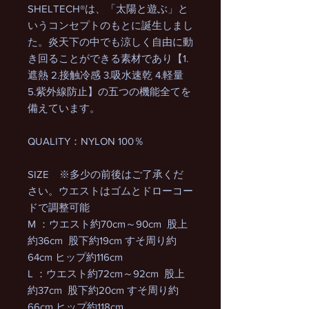
SHELTECH®は、「太陽と遊ぶ」と
いうコンセプトのもとに誕生しまし
た。炎天下の中でも涼しく自由に動
き回ることができる素材であり【1.
遮熱 2.接触冷感 3.吸水速乾 4.軽量
5.紫外線防止】の五つの機能全てを
備えています。
QUALITY：NYLON 100％
SIZE ※多少の前後はご了承くだ
さい。ウエストはゴムとドローコー
ドで調整可能
M ：ウエスト約70cm～90cm 股上
約36cm 股下約19cm すそ周り約
64cm ヒップ約116cm
L ：ウエスト約72cm～92cm 股上
約37cm 股下約20cm すそ周り約
66cm ヒップ約118cm