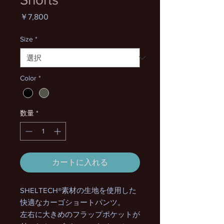
価
￥7,800
格
Size
*
Color
*
数量
*
カートに入れる
SHELTECH®素材の生地を使用した
快適なカーゴショートパンツ。
左右に大きめのフラップポケットが