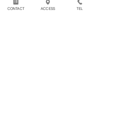
98cm
CONTACT
ACCESS
TEL
※着用画像はMサイズ (身長170㎝
体重69㎏）
商品には別途消費税が加算され
ます。
1回のお買い物につき別途配送
料1100円（税込）がかかりま
す。
※2点以上の商品をまとめてご購入頂
いた場合の配送料も1100円（税込）と
なります。