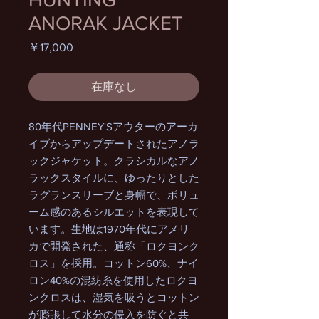
ANORAK JACKET
価
￥17,000
格
在庫なし
80年代PENNEY'Sアウターのアーカ
イブからアップデートされたアノラ
ックジャケット。クラシカルなアノ
ラックスタイルに、ゆったりとした
ラグランスリーブと身幅で、ボリュ
ーム感のあるシルエットを表現して
います。生地は1970年代にアメリ
カで開発された、通称「ロクヨンク
ロス」を採用。コットン60%、ナイ
ロン40%の混紡糸を使用したロクヨ
ンクロスは、湿気を吸うとコットン
が膨張して水分の侵入を防ぐと共