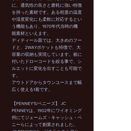
に、通気性の良さと磨耗に強い特徴
を持った素材です。ある程度の温度
や湿度変化にも柔軟に対応するとい
う機能もあり、1970年代当時の機
能素材といえます。
ディティール面では、大きめのフー
ドと、2WAYポケットも特徴で、大
容量の収納も実現しています。裾に
付いたドローコードを絞る事で、シ
ルエットに変化を出すことも可能で
す。
アウトドアからタウンユースまで幅
広く使える1着です。
【PENNEY'S/ペニーズ】 JC
PENNEYは、1902年にワイオミング
州にてジェームズ・キャッシュ・ペ
ニーらによって創業されました。