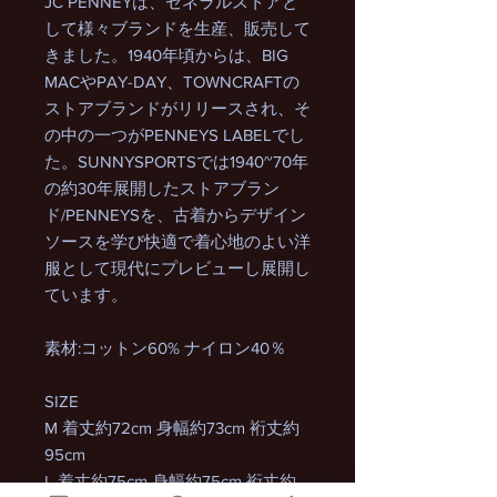
JC PENNEYは、ゼネラルストアと
して様々ブランドを生産、販売して
きました。1940年頃からは、BIG
MACやPAY-DAY、TOWNCRAFTの
ストアブランドがリリースされ、そ
の中の一つがPENNEYS LABELでし
た。SUNNYSPORTSでは1940~70年
の約30年展開したストアブラン
ド/PENNEYSを、古着からデザイン
ソースを学び快適で着心地のよい洋
服として現代にプレビューし展開し
ています。
素材:コットン60% ナイロン40％
SIZE
M 着丈約72cm 身幅約73cm 裄丈約
95cm
L 着丈約75cm 身幅約75cm 裄丈約