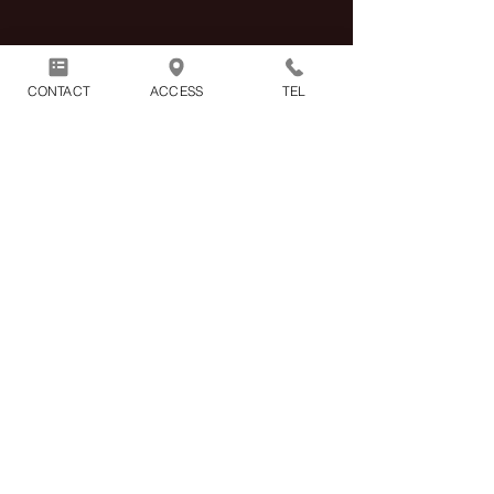
商品には別途消費税が加算され
CONTACT
ACCESS
TEL
ます。
1回のお買い物につき別途配送
料1100円（税込）がかかりま
す。
※2点以上の商品をまとめてご購入頂
いた場合の配送料も1100円（税込）と
なります。