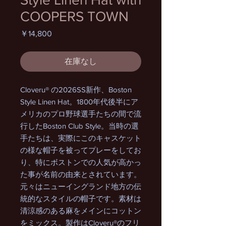
COOPERS TOWN
価
￥14,800
格
在庫なし
Cloveru® の2026SS新作、Boston
Style Linen Hat。1800年代後半にア
メリカのプロ野球選手たちの間で流
行したBoston Club Style。当時の選
手たちは、実際にこのキャスケット
の様な帽子を被ってプレーをしてお
り、特にボストンでの人気が高かっ
た事が名前の由来とされています。
元々はニューイングランド地方の伝
統的なスタイルの帽子です。素材は
清涼感のある麻をメインにコットン
をミックス。製作はCloveru®のフリ