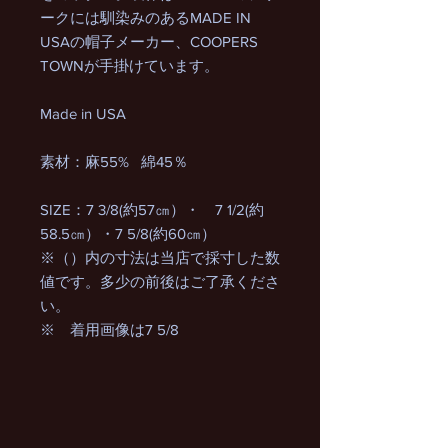
ークには馴染みのあるMADE IN
USAの帽子メーカー、COOPERS
TOWNが手掛けています。
Made in USA
素材：麻55% 綿45％
SIZE：7 3/8(約57㎝）・ 7 1/2(約
58.5㎝）・7 5/8(約60㎝）
※（）内の寸法は当店で採寸した数
値です。多少の前後はご了承くださ
い。
※ 着用画像は7 5/8