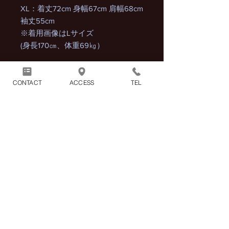
XL：着丈72cm 身幅67cm 肩幅68cm
袖丈55cm
※着用画像はLサイズ
(身長170㎝、体重69㎏）
CONTACT
ACCESS
TEL
商品には別途消費税が加算され
ます。
1回のお買い物につき別途配送
料1100円（税込）がかかりま
す。