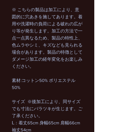
※ こちらの製品は加工により、意
図的に穴あきを施してあります。着
用や洗濯時の負荷による破れの広が
り等が発生します。加工の方法で一
点一点異なるため、製品の特性上、
色ムラやシミ、キズなども見られる
場合があります。製品の特徴として
ダメージ加工の経年変化をお楽しみ
ください。
素材:コットン50% ポリエステル
50%
サイズ ※後加工により、同サイズ
でも寸法にバラツキが生じます。ご
了承ください。
Ⅼ：着丈65cm 身幅65cm 肩幅66cm
袖丈54cm