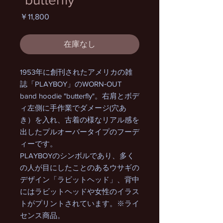
価
￥11,800
格
在庫なし
1953年に創刊されたアメリカの雑
誌「PLAYBOY」のWORN‐OUT
band hoodie "butterfly"。右肩とボデ
ィ左側に手作業でダメージ(穴あ
き）を入れ、古着の様なリアル感を
出したプルオーバータイプのフーデ
ィーです。
PLAYBOYのシンボルであり、多く
の人が目にしたことのあるウサギの
デザイン「ラビットヘッド」、背中
にはラビットヘッドや女性のイラス
トがプリントされています。※ライ
センス商品。