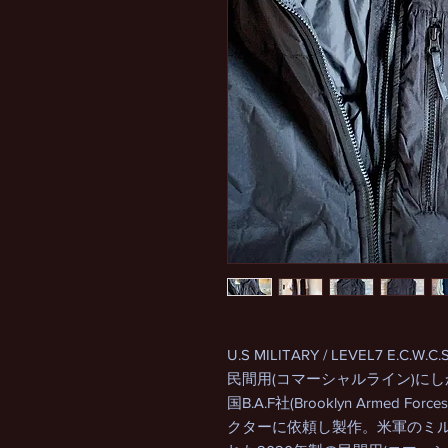
U.S MILITARY / LEVEL7 E.C.W.C
民間用(コマーシャルライン)に
国B.A.F社(Brooklyn Armed
クターに依頼し製作。米軍のミ