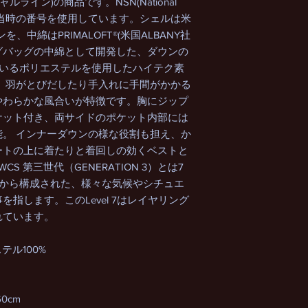
ルライン)の商品です。NSN(National
製に基づき当時の番号を使用しています。シェルは米
を、中綿はPRIMALOFT®︎(米国ALBANY社
ピングバッグの中綿として開発した、ダウンの
ているポリエステルを使用したハイテク素
、羽がとびだしたり手入れに手間がかかる
やわらかな風合いが特徴です。胸にジップ
ケット付き、両サイドのポケット内部には
。 インナーダウンの様な役割も担え、か
ートの上に着たりと着回しの効くベストと
S 第三世代（GENERATION 3）とは7
ムから構成された、様々な気候やシチュエ
指します。このLevel 7はレイヤリング
れています。
テル100%
60cm