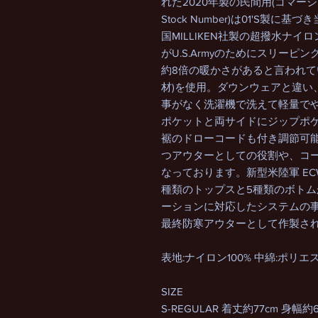
れた2020年製の民間用(コマーシャ
Stock Number)は01'S
国MILLIKEN社製の超撥水ナイロン
がU.S.Armyのためにスリー
約8倍の暖かさがあると言われ
材)を使用。ダウンウェアと違い
事がなく洗濯機で洗えて軽量で
ポケットと両サイドにジップポ
裾のドローコードも付き調節可能
つアウターとしての役割や、コ
なっております。新型米陸軍 ECWC
種類のトップスと5種類のボト
ーションに対応したシステムの事を
最終防寒アウターとして作製さ
表地:ナイロン100% 中綿:ポリエス
SIZE
S-REGULAR 着丈約77cm 身幅約