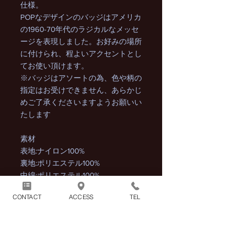
仕様。
POPなデザインのバッジはアメリカ
の1960-70年代のラジカルなメッセ
ージを表現しました。お好みの場所
に付けられ、程よいアクセントとし
てお使い頂けます。
※バッジはアソートの為、色や柄の
指定はお受けできません、あらかじ
めご了承くださいますようお願いい
たします
素材
表地:ナイロン100%
裏地:ポリエステル100%
中綿:ポリエステル100%
CONTACT
ACCESS
TEL
サイズ ※多少の前後はご了承くだ
さい。
M 着丈約64cm 身幅約61cm 肩幅約