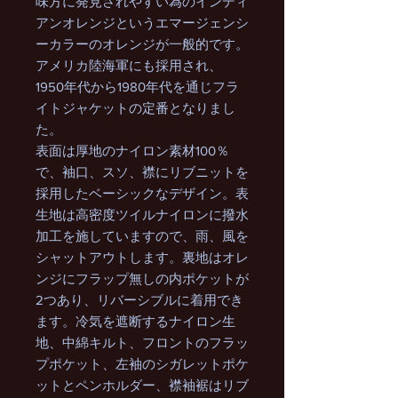
味方に発見されやすい為のインディ
アンオレンジというエマージェンシ
ーカラーのオレンジが一般的です。
アメリカ陸海軍にも採用され、
1950年代から1980年代を通じフラ
イトジャケットの定番となりまし
た。
表面は厚地のナイロン素材100％
で、袖口、スソ、襟にリブニットを
採用したベーシックなデザイン。表
生地は高密度ツイルナイロンに撥水
加工を施していますので、雨、風を
シャットアウトします。裏地はオレ
ンジにフラップ無しの内ポケットが
2つあり、リバーシブルに着用でき
ます。冷気を遮断するナイロン生
地、中綿キルト、フロントのフラッ
プポケット、左袖のシガレットポケ
ットとペンホルダー、襟袖裾はリブ