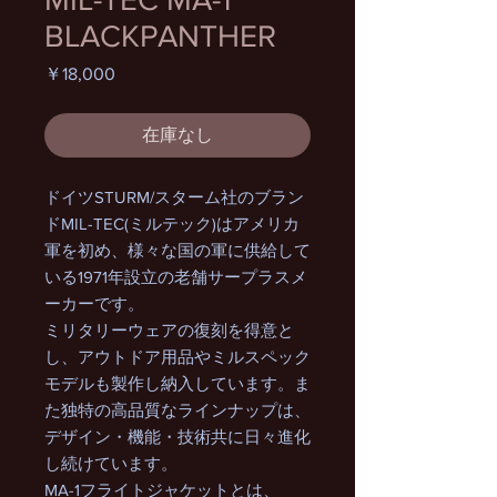
BLACKPANTHER
価
￥18,000
格
在庫なし
ドイツSTURM/スターム社のブラン
ドMIL-TEC(ミルテック)はアメリカ
軍を初め、様々な国の軍に供給して
いる1971年設立の老舗サープラスメ
ーカーです。
ミリタリーウェアの復刻を得意と
し、アウトドア用品やミルスペック
モデルも製作し納入しています。ま
た独特の高品質なラインナップは、
デザイン・機能・技術共に日々進化
し続けています。
MA-1フライトジャケットとは、