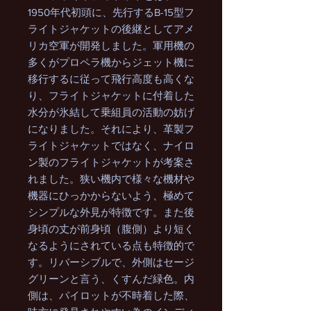
1950年代初頭に、先行するB-15型フ
ライトジャケットの後継としてアメ
リカ空軍が開発しました。軍用機の
多くがプロペラ機からジェット機に
移行するに従って飛行高度も高くな
り、フライトジャケットに付着した
水分が氷結して乗組員の活動の妨げ
になりました。それにより、革製フ
ライトジャケットではなく、ナイロ
ン製のフライトジャケットが考案さ
れました。狭い機内で様々な機材や
機器にひっかからないよう、極めて
シンプルな外見が特徴です。また後
身頃の丈が前身頃（腹側）より短く
なるようにされている点も特徴的で
す。リバーシブルで、外側はセージ
グリーンと言う、くすんだ緑色。内
側は、パイロットが不時着した際、