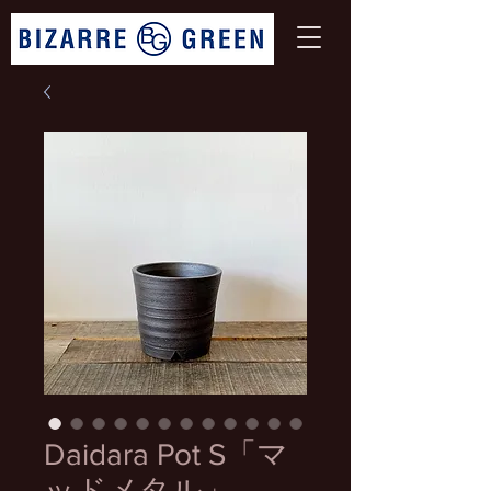
Daidara Pot S「マ
ッドメタル」