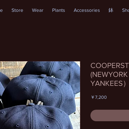
e
Store
Wear
Plants
Accessories
鉢
Sh
COOPERST
(NEWYORK
YANKEES
価
￥7,200
格