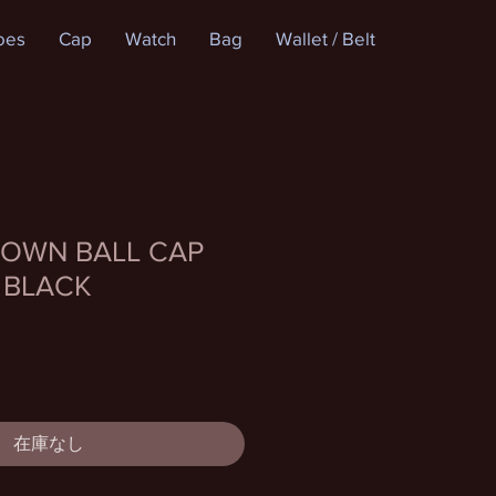
oes
Cap
Watch
Bag
Wallet / Belt
OWN BALL CAP
 BLACK
）
在庫なし