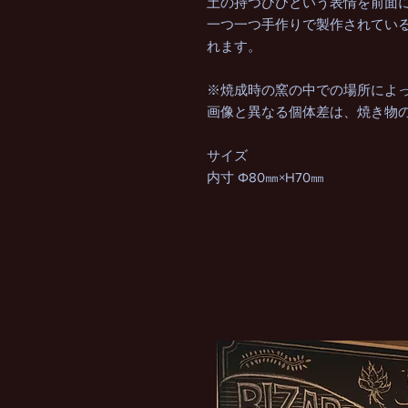
土の持つひびという表情を前面
一つ一つ手作りで製作されてい
れます。
※焼成時の窯の中での場所によ
画像と異なる個体差は、焼き物
サイズ
内寸 Φ80㎜×H70㎜