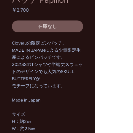
価
￥2,700
格
在庫なし
Cloveruの限定ピンバッチ。
MADE IN JAPANによる少量限定生
産によるピンバッチです。
2021SSのTシャツや半端丈スウェッ
トのデザインでも人気のSKULL
BUTTERFLYが
モチーフになっています。
Made in Japan
サイズ
H：約2㎝
W：約2.5㎝