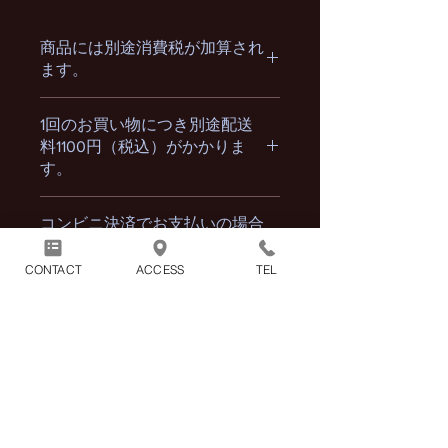
商品には別途消費税が加算され
ます。
1回のお買い物につき別途配送
料1100円（税込）がかかりま
す。
※2点以上の商品をまとめてご購入頂
コンビニ決済でお支払いの場合
いた場合の配送料も1100円（税込）と
はご入金が完了した時点で、ご
なります。
購入手続きが完了となります。
CONTACT
ACCESS
TEL