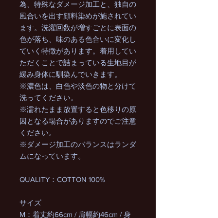
為、特殊なダメージ加工と、独自の
風合いを出す顔料染めが施されてい
ます。洗濯回数が増すごとに表面の
色が落ち、味のある色合いに変化し
ていく特徴があります。着用してい
ただくことで詰まっている生地目が
緩み身体に馴染んでいきます。
※濃色は、白色や淡色の物と分けて
洗ってください。
※濡れたまま放置すると色移りの原
因となる場合がありますのでご注意
ください。
※ダメージ加工のバランスはランダ
ムになっています。
QUALITY：COTTON 100%
サイズ
M：着丈約66cm / 肩幅約46cm / 身