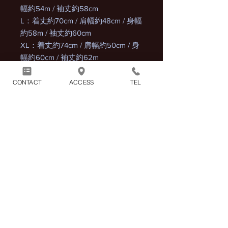
幅約54m / 袖丈約58cm
L：着丈約70cm / 肩幅約48cm / 身幅
約58m / 袖丈約60cm
XL：着丈約74cm / 肩幅約50cm / 身
幅約60cm / 袖丈約62m
CONTACT
ACCESS
TEL
商品には別途消費税が加算され
ます。
1回のお買い物につき別途配送
料1100円（税込）がかかりま
す。
※2点以上の商品をまとめてご購入頂
いた場合の配送料も1100円（税込）と
なります。