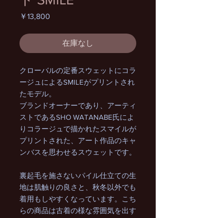
価
￥13,800
格
在庫なし
クローバルの定番スウェットにコラ
ージュによるSMILEがプリントされ
たモデル。
ブランドオーナーであり、アーティ
ストであるSHO WATANABE氏によ
りコラージュで描かれたスマイルが
プリントされた、アート作品のキャ
ンバスを思わせるスウェットです。
裏起毛を施さないパイル仕立ての生
地は肌触りの良さと、秋冬以外でも
着用もしやすくなっています。こち
らの商品は古着の様な雰囲気を出す