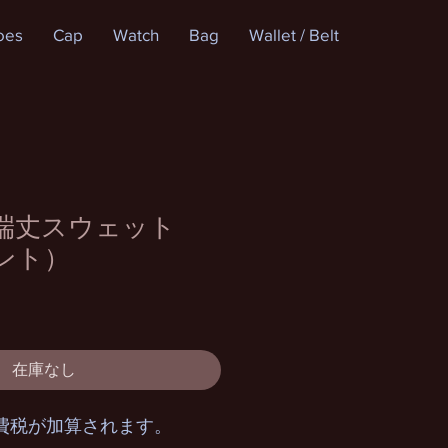
oes
Cap
Watch
Bag
Wallet / Belt
u 半端丈スウェット
テント）
在庫なし
費税が加算されます。