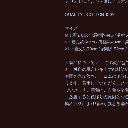
フロントには、ペン画によるテ
QUALITY：COTTON 100%
サイズ
M：着丈66cm/肩幅約44㎝/ 身幅5
L：着丈約68cm / 肩幅約49cm / 
XL：着丈約70cm / 肩幅約52cm /
＜製品について＞ この商品は
と、独自の風合いを出す顔料染
表面の色が落ち、デニムのよう
ります。着用していただくこと
でいきます。濃色は、白色や淡
ま放置すると色移りの原因となる
染め顔料により縮率が異なる場