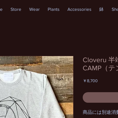
e
Store
Wear
Plants
Accessories
鉢
Sh
Clover
CAMP（
価
￥8,700
格
商品には別途消