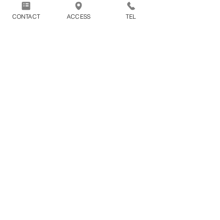
ます。
CONTACT
ACCESS
TEL
1回のお買い物につき別途配送
料1100円（税込）がかかりま
す。
※2点以上の商品をまとめてご購入頂
いた場合の配送料も1100円（税込）と
なります。
〒388-8007
879-1
長野県長野市篠ノ井布施高田