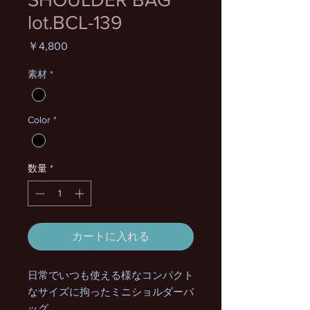
lot.BCL-139
価
￥4,800
格
素材
*
Color
*
数量
*
カートに入れる
日常でいつも使える様なコンパクト
なサイズに拘ったミニショルダーバ
ッグ。