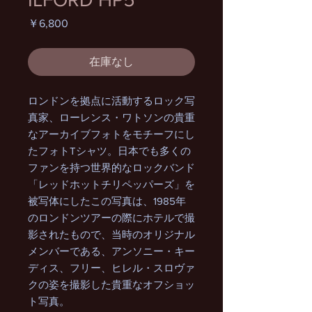
価
￥6,800
格
在庫なし
ロンドンを拠点に活動するロック写
真家、ローレンス・ワトソンの貴重
なアーカイブフォトをモチーフにし
たフォトTシャツ。日本でも多くの
ファンを持つ世界的なロックバンド
「レッドホットチリペッパーズ」を
被写体にしたこの写真は、1985年
のロンドンツアーの際にホテルで撮
影されたもので、当時のオリジナル
メンバーである、アンソニー・キー
ディス、フリー、ヒレル・スロヴァ
クの姿を撮影した貴重なオフショッ
ト写真。