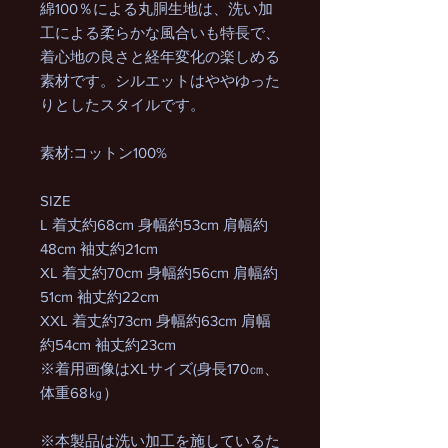
綿100％による丸胴生地は、洗い加
工による柔らかな風合いも特長で、
着心地の良さと経年変化の楽しめる
素材です。シルエットはややゆった
りとしたスタイルです。
素材:コットン100%
SIZE
L 着丈約68cm 身幅約53cm 肩幅約
48cm 袖丈約21cm
XL 着丈約70cm 身幅約56cm 肩幅約
51cm 袖丈約22cm
XXL 着丈約73cm 身幅約63cm 肩幅
約54cm 袖丈約23cm
※着用画像はXLサイズ(身長170㎝、
体重68㎏）
※本製品は洗い加工を施しているた