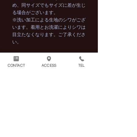
め、同サイズでもサイズに差が生じ
る場合がございます。
※洗い加工による生地のシワがござ
います。着用とお洗濯によりシワは
目立たなくなります。ご了承くださ
い。
CONTACT
ACCESS
TEL
商品には別途消費税が加算され
ます。
1回のお買い物につき別途配送
料1100円（税込）がかかりま
す。
※2点以上の商品をまとめてご購入頂
いた場合の配送料も1100円（税込）と