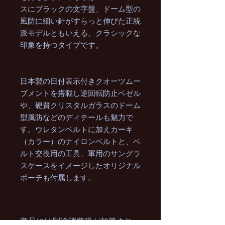
スにブラックの文字盤、ドーム型の
風防に細い針がすらっと伸びた正統
派モデルともいえる、クラシックな
印象を持つタイプです。
日本製の日付表示付きクオーツムー
ブメントを搭載し逆回転防止ベゼル
や、硬質クリスタルガラスのドーム
型風防などのディテールも魅力で
す。ウレタンベルトに加えカーキ
（カラー）のナイロンベルトと、ベ
ルト交換用の工具、軍用のサングラ
スケースをイメージしたオリジナル
ポーチも付属します。
商品には別途消費税が加算され