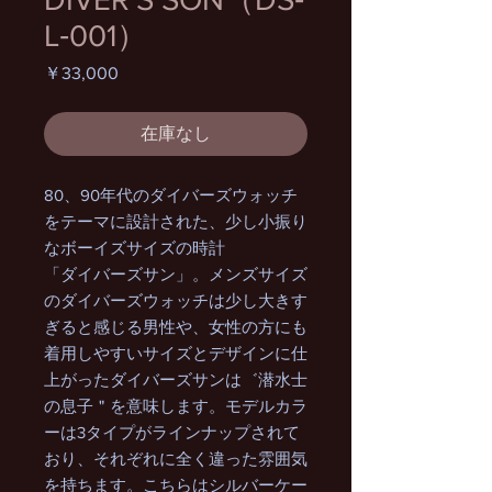
L‐001）
価
￥33,000
格
在庫なし
80、90年代のダイバーズウォッチ
をテーマに設計された、少し小振り
なボーイズサイズの時計
「ダイバーズサン」。メンズサイズ
のダイバーズウォッチは少し大きす
ぎると感じる男性や、女性の方にも
着用しやすいサイズとデザインに仕
上がったダイバーズサンは゛潜水士
の息子＂を意味します。モデルカラ
ーは3タイプがラインナップされて
おり、それぞれに全く違った雰囲気
を持ちます。こちらはシルバーケー