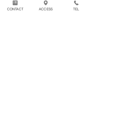
ます。
CONTACT
ACCESS
TEL
1回のお買い物につき別途配送
料1100円（税込）がかかりま
す。
※2点以上の商品をまとめてご購入頂
いた場合の配送料も1100円（税込）と
なります。
〒388-8007
879-1
長野県長野市篠ノ井布施高田