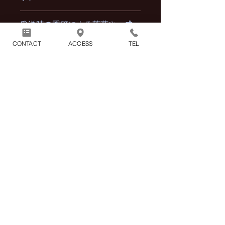
※2点以上の商品をまとめてご購入頂
発送時の季節による落葉や、成
いた場合の配送料も1100円（税込）と
長により写真と若干異なる場合
なります。
CONTACT
ACCESS
TEL
もございます。
コンビニ決済でお支払いの場合
はご入金が完了した時点で、ご
購入手続きが完了となります。