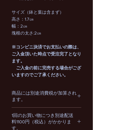
サイズ（鉢と葉は含まず）
高さ：1.7㎝
幅：2㎝
塊根の太さ:2㎝
※コンビニ決済でお支払いの際は、
ご入金頂いた時点で受注完了となり
ます。
ご入金の前に完売する場合がござ
いますのでご了承ください。
商品には別途消費税が加算され
ます。
1回のお買い物につき別途配送
料1100円（税込）がかかりま
す。