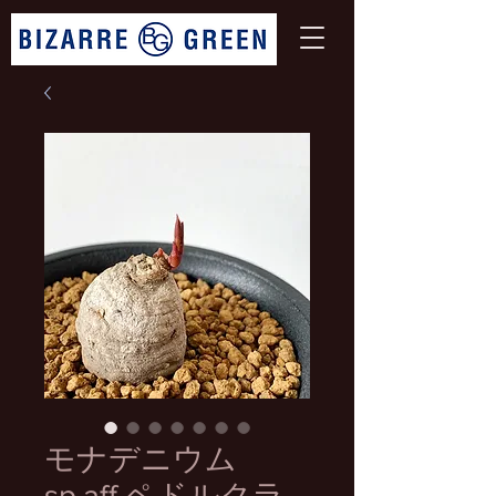
モナデニウム
sp.aff.ペドルクラ