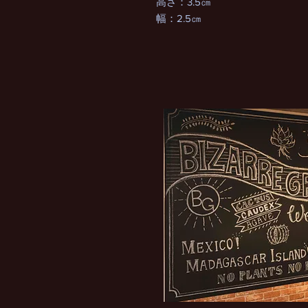
高さ：3.5㎝
幅：2.5㎝