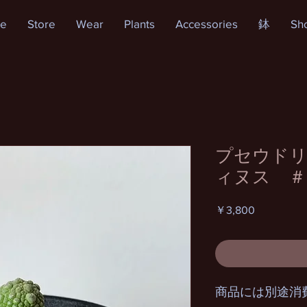
e
Store
Wear
Plants
Accessories
鉢
Sh
プセウドリ
ィヌス ＃
価
￥3,800
格
商品には別途消