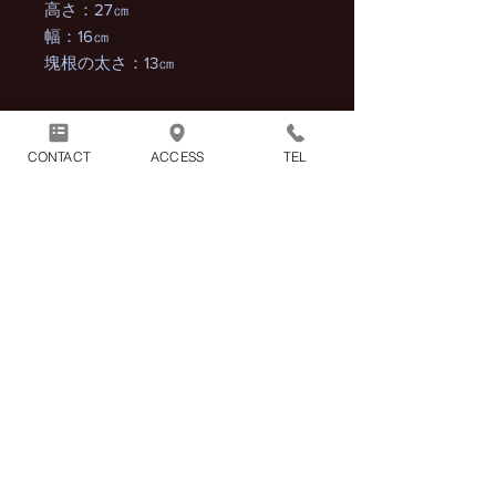
高さ：27㎝
幅：16㎝
塊根の太さ：13㎝
CONTACT
ACCESS
TEL
〒388-8007
879-1
長野県長野市篠ノ井布施高田
営業時間：11時～20時 定休日：火曜日