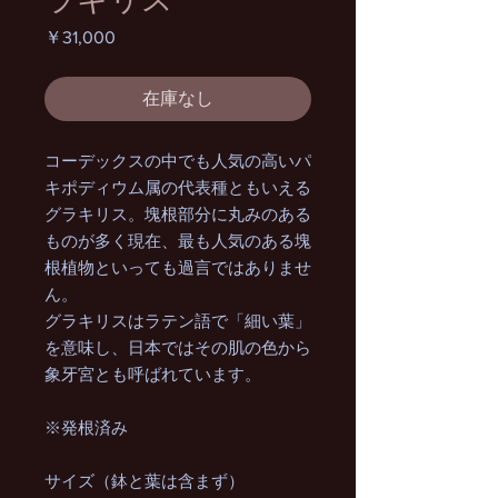
価
￥31,000
格
在庫なし
コーデックスの中でも人気の高いパ
キポディウム属の代表種ともいえる
グラキリス。塊根部分に丸みのある
ものが多く現在、最も人気のある塊
根植物といっても過言ではありませ
ん。
グラキリスはラテン語で「細い葉」
を意味し、日本ではその肌の色から
象牙宮とも呼ばれています。
※発根済み
サイズ（鉢と葉は含まず）