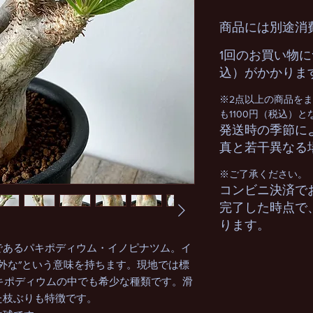
商品には別途消
1回のお買い物に
込）がかかりま
※2点以上の商品を
も1100円（税込）
発送時の季節に
真と若干異なる
※ご了承ください。
コンビニ決済で
完了した時点で
ります。
であるパキポディウム・イノピナツム。イ
外な″という意味を持ちます。現地では標
パキポディウムの中でも希少な種類です。滑
た枝ぶりも特徴です。