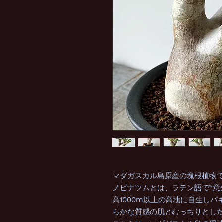
マダガスカル島原産の塊根植物
ノピナツムとは、ラテン語で‶意
高1000ⅿ以上の高地に自生し
らかな質感の肌とむっちりとし