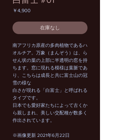
価
￥4,900
格
在庫なし
南アフリカ原産の多肉植物であるハ
オルチア。万象（まんぞう）は、ら
せん状の葉の上部に半透明の窓を持
ちます。窓に現れる模様は葉脈であ
り、こちらは成長と共に富士山の冠
雪の様な
白さが現れる「白富士」と呼ばれる
タイプです。
日本でも愛好家たちによって古くか
ら親しまれ、美しい交配種が数多く
作出されています。
※画像更新 2021年6月22日