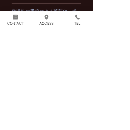
※2点以上の商品をまとめてご購入頂
発送時の季節による落葉や、成
いた場合の配送料も1100円（税込）と
長により写真と若干異なる場合
なります。
CONTACT
ACCESS
TEL
もございます。
コンビニ決済でお支払いの場合
はご入金が完了した時点で、ご
購入手続きが完了となります。