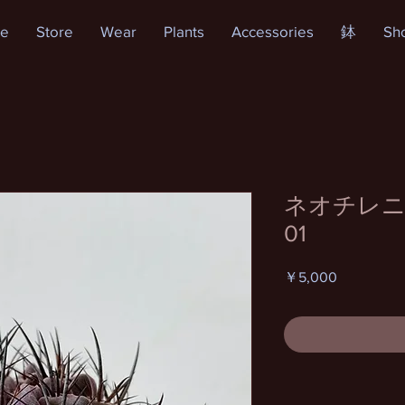
e
Store
Wear
Plants
Accessories
鉢
Sh
ネオチレ
01
価
￥5,000
格