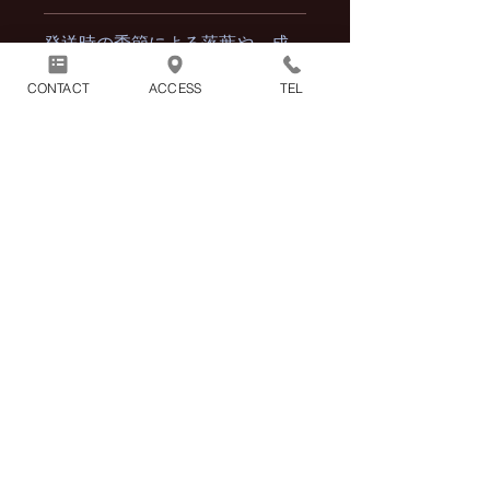
発送時の季節による落葉や、成
長により写真と若干異なる場合
CONTACT
ACCESS
TEL
もございます。
コンビニ決済でお支払いの場合
はご入金が完了した時点で、ご
購入手続きが完了となります。