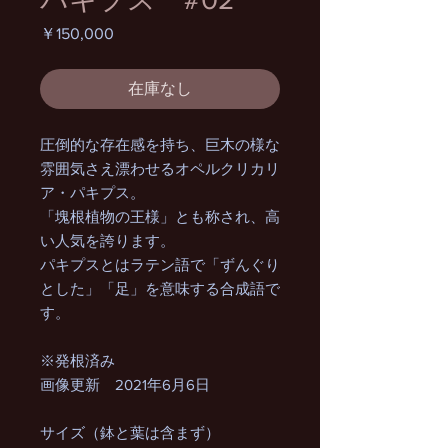
価
￥150,000
格
在庫なし
圧倒的な存在感を持ち、巨木の様な
雰囲気さえ漂わせるオペルクリカリ
ア・パキプス。
「塊根植物の王様」とも称され、高
い人気を誇ります。
パキプスとはラテン語で「ずんぐり
とした」「足」を意味する合成語で
す。
※発根済み
画像更新 2021年6月6日
サイズ（鉢と葉は含まず）