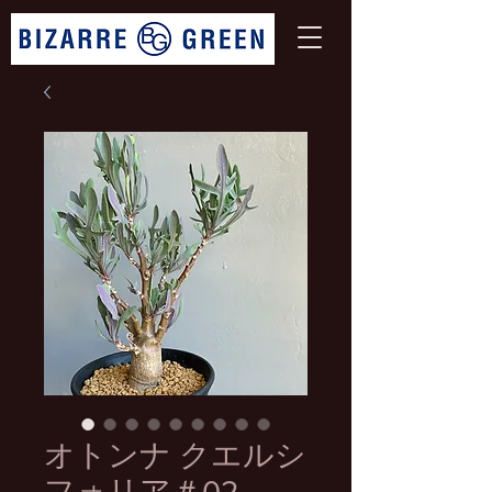
オトンナ クエルシ
フォリア＃02