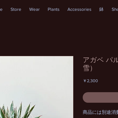
e
Store
Wear
Plants
Accessories
鉢
Sh
アガベ パ
雪）
価
￥2,300
格
商品には別途消